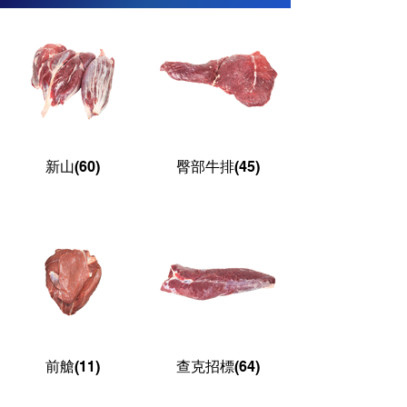
新山(60)
臀部牛排(45)
前艙(11)
查克招標(64)