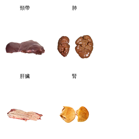
頸帶
肺
肝臟
腎