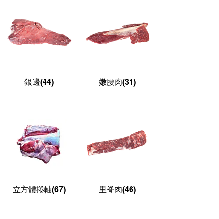
銀邊(44)
嫩腰肉(31)
立方體捲軸(67)
里脊肉(46)