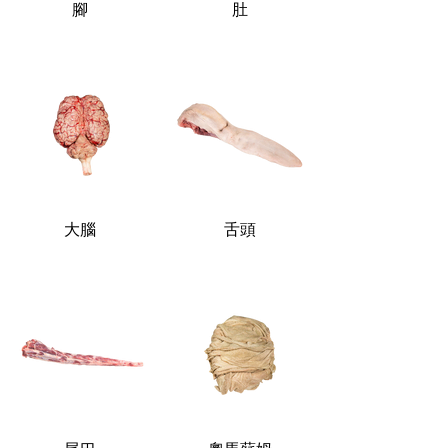
腳
肚
大腦
舌頭