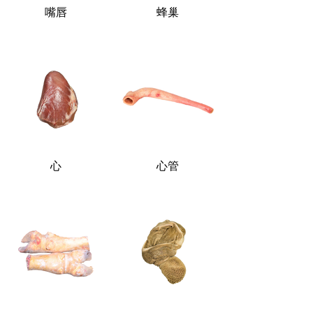
嘴唇
蜂巢
心
心管