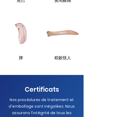
尾巴
奧馬蘇姆
脾
稻穀怪人
Certificats
Nos procédures de traitement et
d'emballage sont inégalées. Nous
assurons l'intégrité de tous les