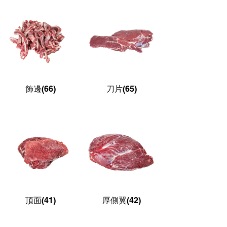
飾邊(66)
刀片(65)
頂面(41)
厚側翼(42)