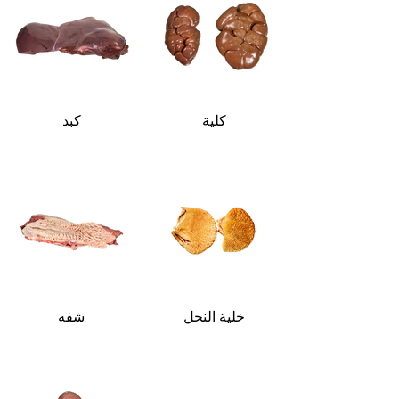
كلية
كبد
خلية النحل
شفه