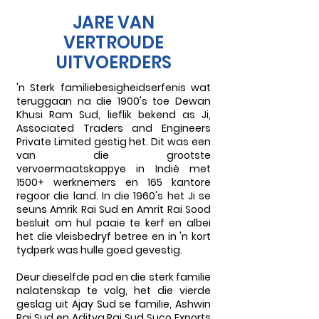
JARE VAN
VERTROUDE
UITVOERDERS
'n Sterk familiebesigheidserfenis wat
teruggaan na die 1900's toe Dewan
Khusi Ram Sud, lieflik bekend as Ji,
Associated Traders and Engineers
Private Limited gestig het. Dit was een
van die grootste
vervoermaatskappye in Indië met
1500+ werknemers en 165 kantore
regoor die land. In die 1960's het Ji se
seuns Amrik Rai Sud en Amrit Rai Sood
besluit om hul paaie te kerf en albei
het die vleisbedryf betree en in 'n kort
tydperk was hulle goed gevestig.
Deur dieselfde pad en die sterk familie
nalatenskap te volg, het die vierde
geslag uit Ajay Sud se familie, Ashwin
Rai Sud en Aditya Rai Sud Suco Exports