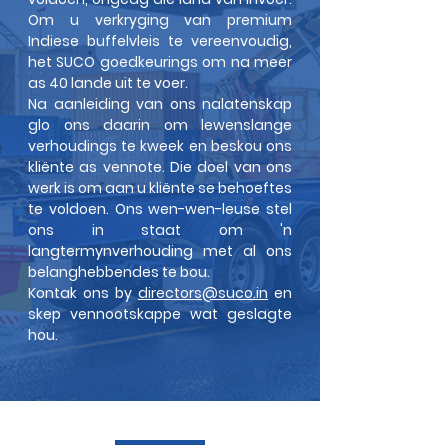
Om u verkryging van premium
Indiese buffelvleis te vereenvoudig,
het SUCO goedkeurings om na meer
as 40 lande uit te voer.
Na aanleiding van ons nalatenskap
glo ons daarin om lewenslange
verhoudings te kweek en beskou ons
kliënte as vennote. Die doel van ons
werk is om aan u kliënte se behoeftes
te voldoen. Ons wen-wen-leuse stel
ons in staat om 'n
langtermynverhouding met al ons
belanghebbendes te bou.
Kontak ons by
directors@suco.in
en
skep vennootskappe wat geslagte
hou.