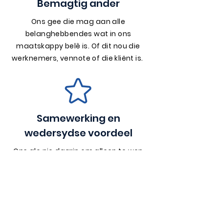
Bemagtig ander
Ons gee die mag aan alle
belanghebbendes wat in ons
maatskappy belê is. Of dit nou die
werknemers, vennote of die kliënt is.
Samewerking en
wedersydse voordeel
Ons glo nie daarin om alleen te wen
nie, ons neem ander saam.
Samewerking is die basis vir ons
sukses.