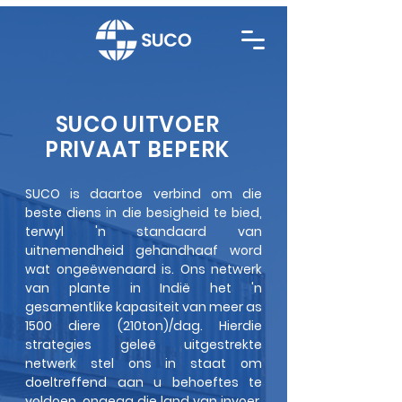
SUCO UITVOER
PRIVAAT BEPERK
SUCO is daartoe verbind om die
beste diens in die besigheid te bied,
terwyl 'n standaard van
uitnemendheid gehandhaaf word
wat ongeëwenaard is. Ons netwerk
van plante in Indië het 'n
gesamentlike kapasiteit van meer as
1500 diere (210ton)/dag. Hierdie
strategies geleë uitgestrekte
netwerk stel ons in staat om
doeltreffend aan u behoeftes te
voldoen, ongeag die land van invoer.